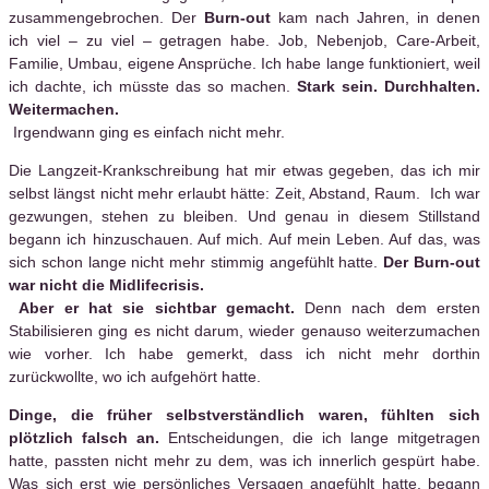
zusammengebrochen. Der
Burn-out
kam nach Jahren, in denen
ich viel – zu viel – getragen habe. Job, Nebenjob, Care-Arbeit,
Familie, Umbau, eigene Ansprüche. Ich habe lange funktioniert, weil
ich dachte, ich müsste das so machen.
Stark sein. Durchhalten.
Weitermachen.
Irgendwann ging es einfach nicht mehr.
Die Langzeit-Krankschreibung hat mir etwas gegeben, das ich mir
selbst längst nicht mehr erlaubt hätte: Zeit, Abstand, Raum. Ich war
gezwungen, stehen zu bleiben. Und genau in diesem Stillstand
begann ich hinzuschauen. Auf mich. Auf mein Leben. Auf das, was
sich schon lange nicht mehr stimmig angefühlt hatte.
Der Burn-out
war nicht die Midlifecrisis.
Aber er hat sie sichtbar gemacht.
Denn nach dem ersten
Stabilisieren ging es nicht darum, wieder genauso weiterzumachen
wie vorher. Ich habe gemerkt, dass ich nicht mehr dorthin
zurückwollte, wo ich aufgehört hatte.
Dinge, die früher selbstverständlich waren, fühlten sich
plötzlich falsch an.
Entscheidungen, die ich lange mitgetragen
hatte, passten nicht mehr zu dem, was ich innerlich gespürt habe.
Was sich erst wie persönliches Versagen angefühlt hatte, begann