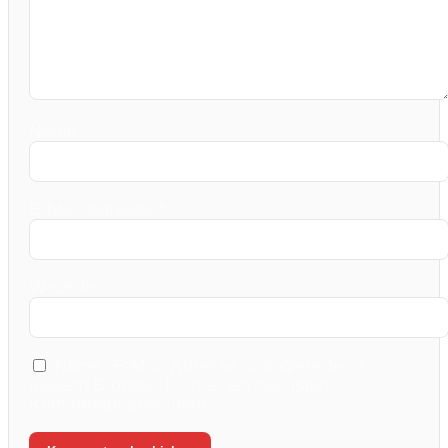
Name
*
E-Mail-Adresse
*
Website
Name, E-Mail-Adresse und Website in
diesem Browser für meinen nächsten
Kommentar speichern.