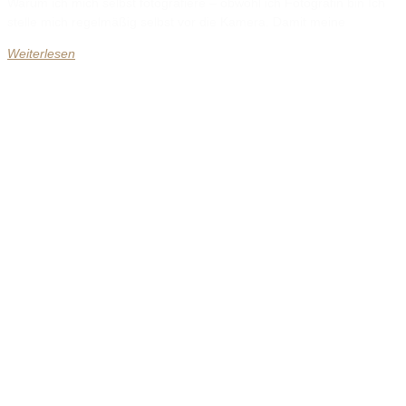
Warum ich mich selbst fotografiere – obwohl ich Fotografin bin Ich
stelle mich regelmäßig selbst vor die Kamera. Damit meine
Weiterlesen