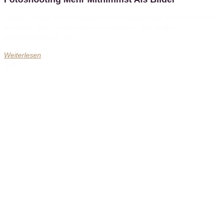
Warum Du aus einem Empowerment Fotoshooting mehr mitnimmst
als Bilder Viele Frauen kommen mit einem Satz in den
Kennenlerntermin, der
Weiterlesen