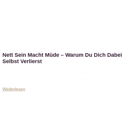
Nett Sein Macht Müde – Warum Du Dich Dabei
Selbst Verlierst
Nett sein macht müde – warum Du Dich dabei selbst verlierst Viele
Frauen sind müde.Ich meine nicht die Art von
Weiterlesen