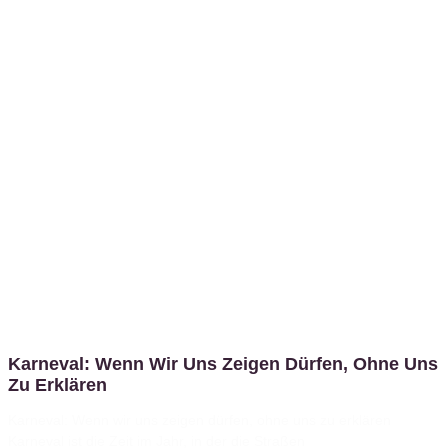
Karneval: Wenn Wir Uns Zeigen Dürfen, Ohne Uns
Zu Erklären
Karneval: Wenn wir uns zeigen dürfen, ohne uns zu erklären
Karneval ist die Zeit im Jahr, in der die Straßen