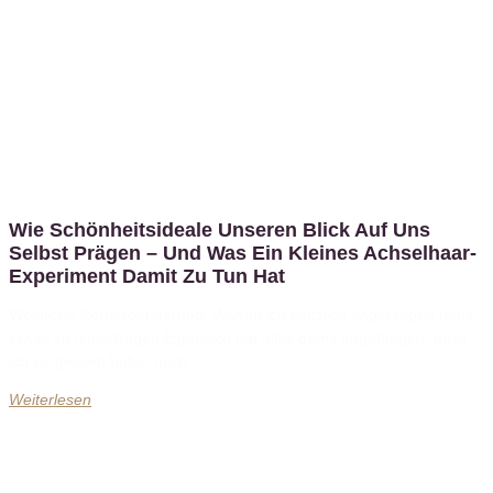
Wie Schönheitsideale Unseren Blick Auf Uns
Selbst Prägen – Und Was Ein Kleines Achselhaar-
Experiment Damit Zu Tun Hat
Weibliche Körperbehaarung: Warum ich plötzlich angefangen habe,
etwas zu hinterfragen Eigentlich hat alles damit angefangen, dass
ich vergessen habe, mich
Weiterlesen