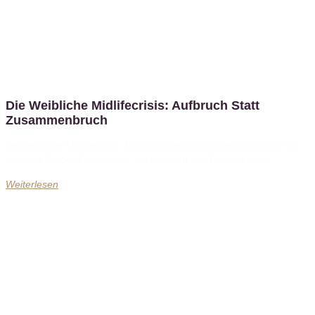
Die Weibliche Midlifecrisis: Aufbruch Statt
Zusammenbruch
Die weibliche Midlifecrisis: Aufbruch statt Zusammenbruch Bei mir
kam der Weckruf nicht leise. Ich bin nicht sanft in eine neue
Weiterlesen