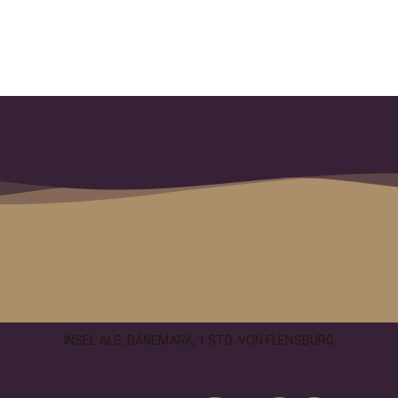
Fühl Dich frei,
INSEL ALS, DÄNEMARK, 1 STD. VON FLENSBURG